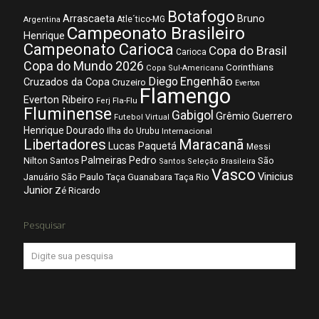
Botafogo
Arrascaeta
Bruno
Atle´tico-MG
Argentina
Campeonato Brasileiro
Henrique
Campeonato Carioca
Copa do Brasil
Carioca
Copa do Mundo 2026
Corinthians
Copa Sul-Americana
Diego
Engenhão
Cruzados da Copa
Cruzeiro
Everton
Flamengo
Everton Ribeiro
Fla-Flu
Ferj
Fluminense
Gabigol
Grêmio
Guerrero
Futebol Virtual
Henrique Dourado
Ilha do Urubu
Internacional
Libertadores
Maracanã
Lucas Paquetá
Messi
Palmeiras
Pedro
Nilton Santos
São
Santos
Seleção Brasileira
Vasco
Vinicius
São Paulo
Januário
Taça Guanabara
Taça Rio
Junior
Zé Ricardo
Pesquisar