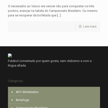
O necessário ao Vasco era vencer não para conquistar os três
pontos, avançar na tabela do Campeonato Brasileiro. Ou mesmo
para se recuperar da bofetada que
[…]
Leia mais
Futebol comentado por quem gosta, sem clubismo e com a
língua afiada.
Categorias
AFC Wimbledon
Botafogo
Campeonato Brasileiro