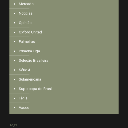
Mercado
Notícias
Opinião
Oxford United
Palmeiras
Primeira Liga
Seleção Brasileira
Série A
Sulamericana
Supercopa do Brasil
Tênis
Vasco
Tags