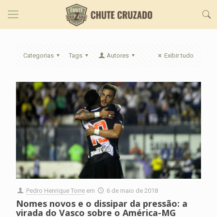
Categorias
Tags
Autores
Exibir tudo
Pedro Henrique Torre
em
6 de maio de 2018
Nomes novos e o dissipar da pressão: a
virada do Vasco sobre o América-MG