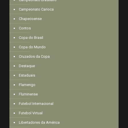
Campeonato Carioca
Chapecoense
Contos
Copa do Brasil
Copa do Mundo
Cruzados da Copa
Destaque
Estaduais
Flamengo
Fluminense
Futebol Internacional
Futebol Virtual
Libertadores da América