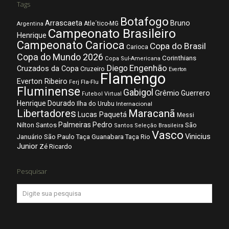
Tags
Botafogo
Arrascaeta
Bruno
Atle´tico-MG
Argentina
Campeonato Brasileiro
Henrique
Campeonato Carioca
Copa do Brasil
Carioca
Copa do Mundo 2026
Corinthians
Copa Sul-Americana
Diego
Engenhão
Cruzados da Copa
Cruzeiro
Everton
Flamengo
Everton Ribeiro
Fla-Flu
Ferj
Fluminense
Gabigol
Grêmio
Guerrero
Futebol Virtual
Henrique Dourado
Ilha do Urubu
Internacional
Libertadores
Maracanã
Lucas Paquetá
Messi
Palmeiras
Pedro
Nilton Santos
São
Santos
Seleção Brasileira
Vasco
Vinicius
São Paulo
Januário
Taça Guanabara
Taça Rio
Junior
Zé Ricardo
Pesquisar