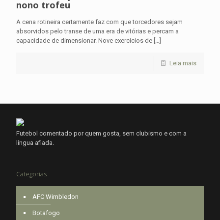
nono trofeu
A cena rotineira certamente faz com que torcedores sejam
absorvidos pelo transe de uma era de vitórias e percam a
capacidade de dimensionar. Nove exercícios de
[…]
Leia mais
Futebol comentado por quem gosta, sem clubismo e com a
língua afiada.
Categorias
AFC Wimbledon
Botafogo