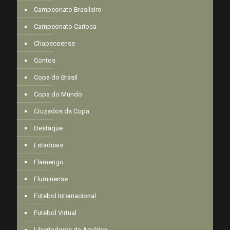
Campeonato Brasileiro
Campeonato Carioca
Chapecoense
Contos
Copa do Brasil
Copa do Mundo
Cruzados da Copa
Destaque
Estaduais
Flamengo
Fluminense
Futebol Internacional
Futebol Virtual
Libertadores da América