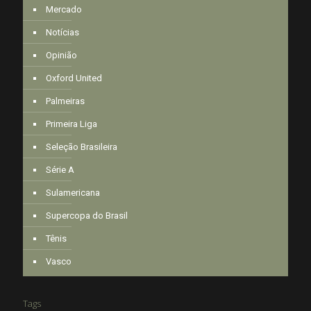
Mercado
Notícias
Opinião
Oxford United
Palmeiras
Primeira Liga
Seleção Brasileira
Série A
Sulamericana
Supercopa do Brasil
Tênis
Vasco
Tags