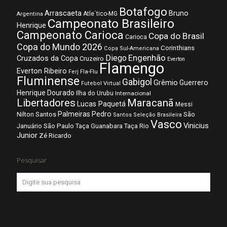
Botafogo
Arrascaeta
Bruno
Atle´tico-MG
Argentina
Campeonato Brasileiro
Henrique
Campeonato Carioca
Copa do Brasil
Carioca
Copa do Mundo 2026
Corinthians
Copa Sul-Americana
Diego
Engenhão
Cruzados da Copa
Cruzeiro
Everton
Flamengo
Everton Ribeiro
Fla-Flu
Ferj
Fluminense
Gabigol
Grêmio
Guerrero
Futebol Virtual
Henrique Dourado
Ilha do Urubu
Internacional
Libertadores
Maracanã
Lucas Paquetá
Messi
Palmeiras
Pedro
Nilton Santos
São
Santos
Seleção Brasileira
Vasco
Vinicius
São Paulo
Januário
Taça Guanabara
Taça Rio
Junior
Zé Ricardo
Pesquisar