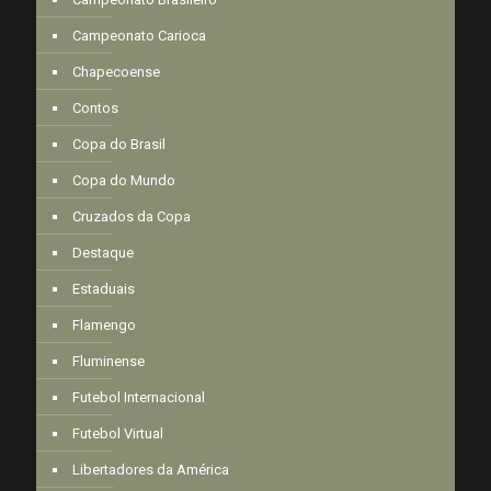
Campeonato Carioca
Chapecoense
Contos
Copa do Brasil
Copa do Mundo
Cruzados da Copa
Destaque
Estaduais
Flamengo
Fluminense
Futebol Internacional
Futebol Virtual
Libertadores da América