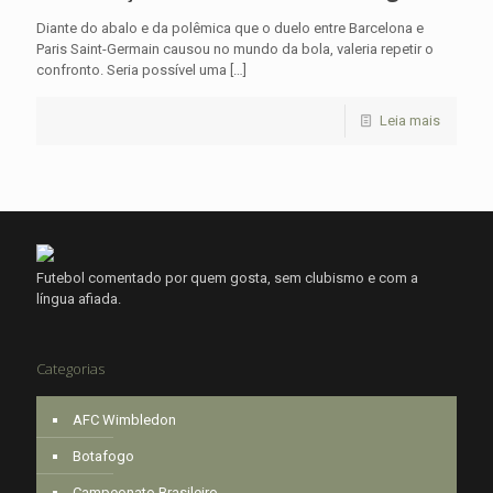
Diante do abalo e da polêmica que o duelo entre Barcelona e
Paris Saint-Germain causou no mundo da bola, valeria repetir o
confronto. Seria possível uma
[…]
Leia mais
Futebol comentado por quem gosta, sem clubismo e com a
língua afiada.
Categorias
AFC Wimbledon
Botafogo
Campeonato Brasileiro